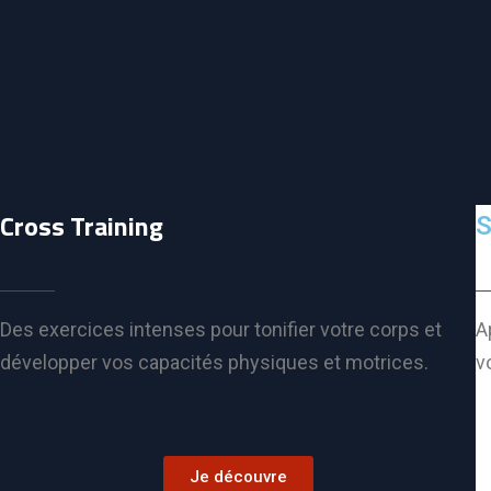
Cross Training
S
Des exercices intenses pour tonifier votre corps et
A
développer vos capacités physiques et motrices.
v
Je découvre