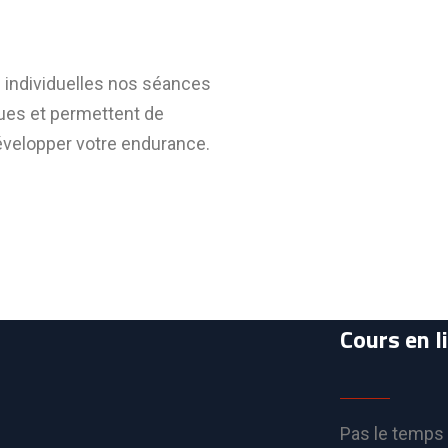
u individuelles nos séances
ues et permettent de
velopper votre endurance.
Cours en l
Pas le temps 