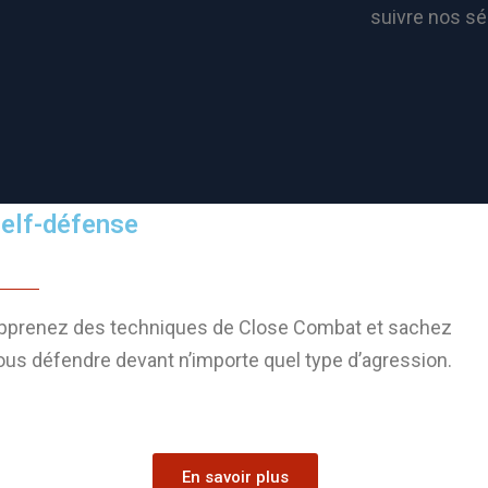
suivre nos sé
elf-défense
pprenez des techniques de Close Combat et sachez
ous défendre devant n’importe quel type d’agression.
En savoir plus