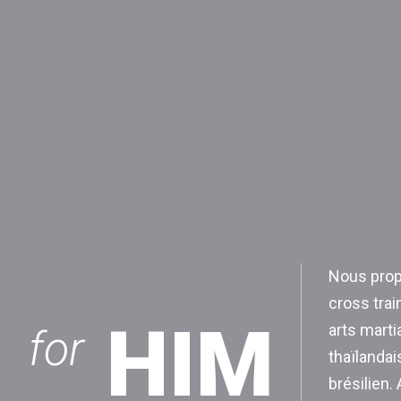
Nous prop
cross trai
HIM
arts marti
for
thaïlandai
brésilien